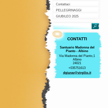
Contattaci
PELLEGRINAGGI
GIUBILEO 2025
CONTATTI
Santuario Madonna del
Pianto - Albino
Via Madonna del Pianto,1
Albino
24021
+035751613
dgiurav@
virgilio
.it