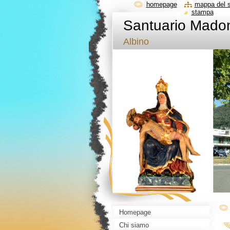
homepage
mappa del s
stampa
Santuario Madon
Albino
Homepage
Chi siamo