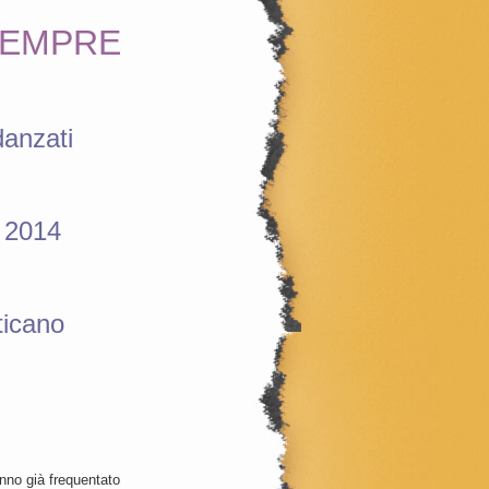
 SEMPRE
danzati
o 2014
ticano
hanno già frequentato