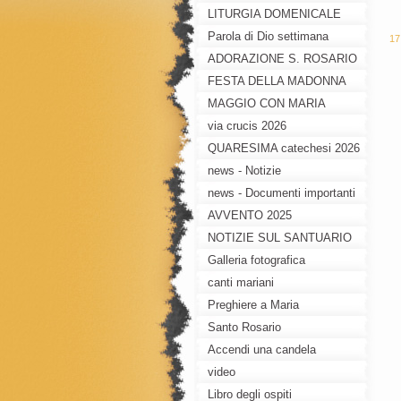
LITURGIA DOMENICALE
Parola di Dio settimana
17
ADORAZIONE S. ROSARIO
MEDITATO
FESTA DELLA MADONNA
DEL PIANTO
MAGGIO CON MARIA
via crucis 2026
QUARESIMA catechesi 2026
news - Notizie
news - Documenti importanti
AVVENTO 2025
NOTIZIE SUL SANTUARIO
Galleria fotografica
canti mariani
Preghiere a Maria
Santo Rosario
Accendi una candela
video
Libro degli ospiti