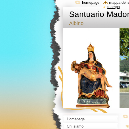
homepage
mappa del s
stampa
Santuario Madon
Albino
Homepage
Chi siamo